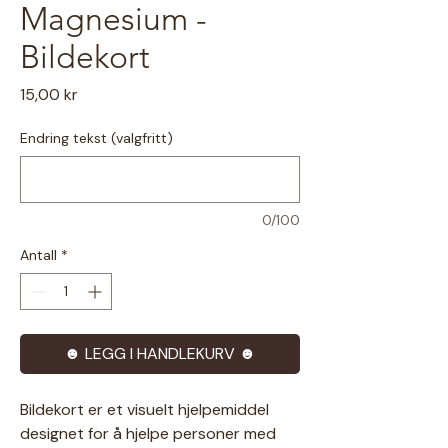
Magnesium -
Bildekort
Pris
15,00 kr
Endring tekst (valgfritt)
0/100
Antall
*
☻ LEGG I HANDLEKURV ☻
Bildekort er et visuelt hjelpemiddel
designet for å hjelpe personer med