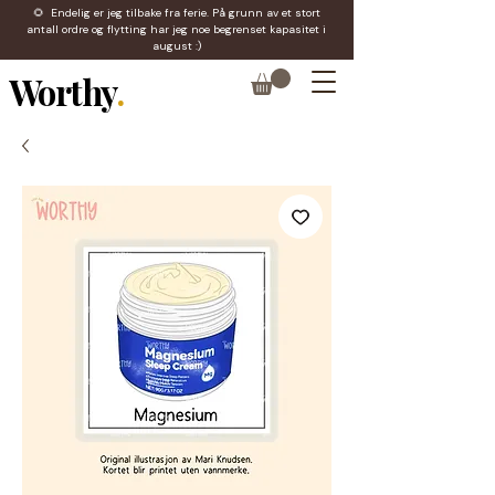
🌻 Endelig er jeg tilbake fra ferie. På grunn av et stort
antall ordre og flytting har jeg noe begrenset kapasitet i
august :)
Worthy
.