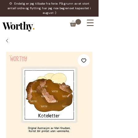
🌻 Endelig er jeg tilbake fra ferie. På grunn av et stort
antall ordre og flytting har jeg noe begrenset kapasitet i
august :)
Worthy
.