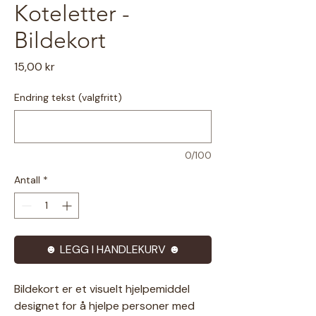
Koteletter -
Bildekort
Pris
15,00 kr
Endring tekst (valgfritt)
0/100
Antall
*
☻ LEGG I HANDLEKURV ☻
Bildekort er et visuelt hjelpemiddel
designet for å hjelpe personer med