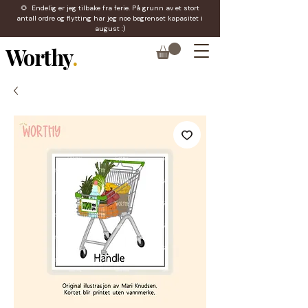
🌻 Endelig er jeg tilbake fra ferie. På grunn av et stort
antall ordre og flytting har jeg noe begrenset kapasitet i
august :)
Worthy
.