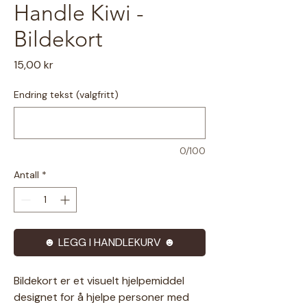
Handle Kiwi -
Bildekort
Pris
15,00 kr
Endring tekst (valgfritt)
0/100
Antall
*
☻ LEGG I HANDLEKURV ☻
Bildekort er et visuelt hjelpemiddel
designet for å hjelpe personer med