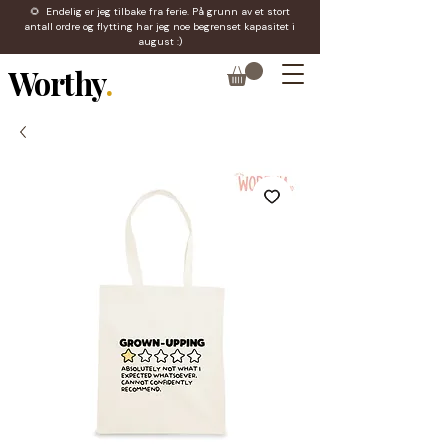
🌻 Endelig er jeg tilbake fra ferie. På grunn av et stort
antall ordre og flytting har jeg noe begrenset kapasitet i
august :)
Worthy
.