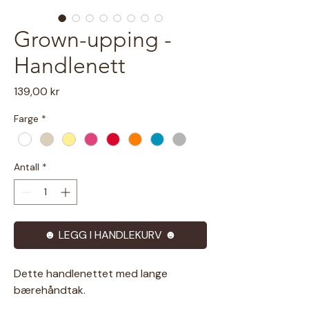
Grown-upping -
Handlenett
Pris
139,00 kr
Farge
*
Antall
*
☻ LEGG I HANDLEKURV ☻
Dette handlenettet med lange
bærehåndtak.