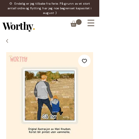
🌻 Endelig er jeg tilbake fra ferie. På grunn av et stort
antall ordre og flytting har jeg noe begrenset kapasitet i
august :)
Worthy
.