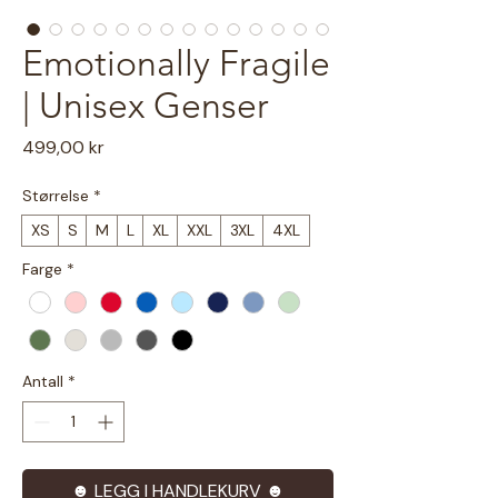
Emotionally Fragile
| Unisex Genser
Pris
499,00 kr
Størrelse
*
XS
S
M
L
XL
XXL
3XL
4XL
Farge
*
Antall
*
☻ LEGG I HANDLEKURV ☻