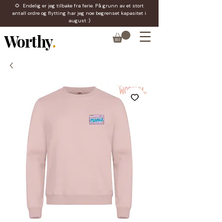
🌻 Endelig er jeg tilbake fra ferie. På grunn av et stort
antall ordre og flytting har jeg noe begrenset kapasitet i
august :)
Worthy
.