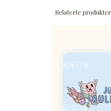
Klistremerket er laminert, m
Det er ca. 7,5 cm på det br
Relaterte produkter