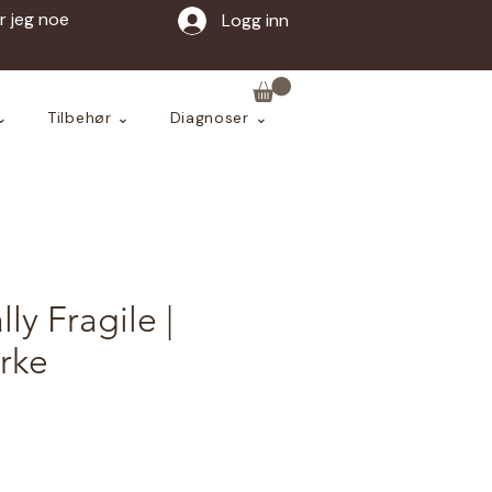
ar jeg noe
Logg inn
⌄
Tilbehør ⌄
Diagnoser ⌄
ly Fragile |
rke