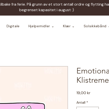
tilbake fra ferie. På grunn av et stort antall ordre og flytting h
begrenset kapasitet i august :)
Digitale
Hjelpemidler ⌄
Klær ⌄
Solsikkebånd 
Emotional
Klistreme
Pris
19,00 kr
Antall
*