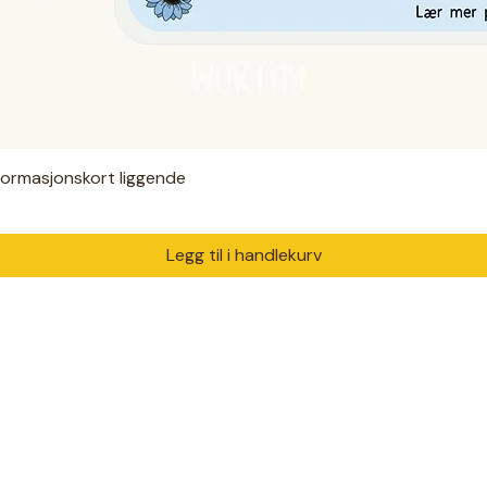
nformasjonskort liggende
Hurtigvisning
Legg til i handlekurv
PRODUKTER
DIAGNO
Digitale filer
ADHD
 med ♥ i Drammen.
Hjelpemidler
Autisme
m trenger å bli sett og
Klær
Angst
Solsikkebånd
Diabetes