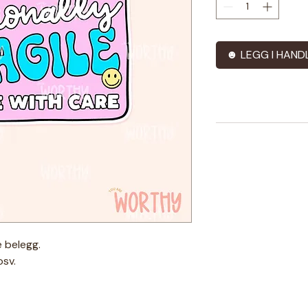
☻ LEGG I HAND
 belegg.
osv.