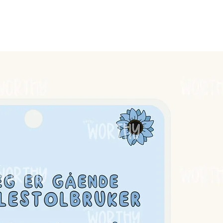
en tåler ikke vann.
edeste.