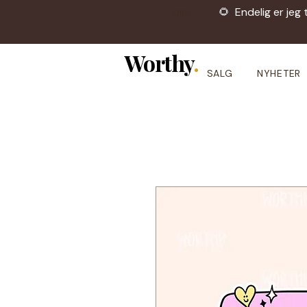
🌻 Endelig er jeg 
OBS!
Worthy
.
SALG
NYHETER