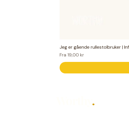
Jeg er gående rullestolbruker | I
Salgspris
Fra
19,00 kr
Worthy
.
Hjelpemidler for hverdagen — laget
Designet av Mari Knudsen for alle so
hørt, på sin måte.