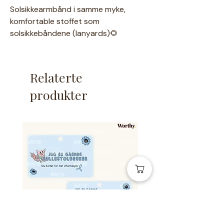
Solsikkearmbånd i samme myke,
komfortable stoffet som
solsikkebåndene (lanyards)🌻
Armbåndene er helt unike og fås ingen
andre steder🌻
En mer diskret måte å vise at man
Relaterte
trenger å bli vist hensyn til💖
produkter
Spesifikasjoner:
Onesize armbånd med
snorstopper
35 cm langt og 2 cm bredt
Trykket med teksten cerebral
parese.
Tosidig trykk - kan enkelt vendes
om.
(Baksiden har bare solsikker, om
man ikke føler for å vise teksten