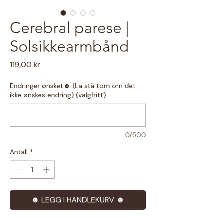
Cerebral parese |
Solsikkearmbånd
Pris
119,00 kr
Endringer ønsket☻ (La stå tom om det
ikke ønskes endring) (valgfritt)
0/500
Antall
*
☻ LEGG I HANDLEKURV ☻