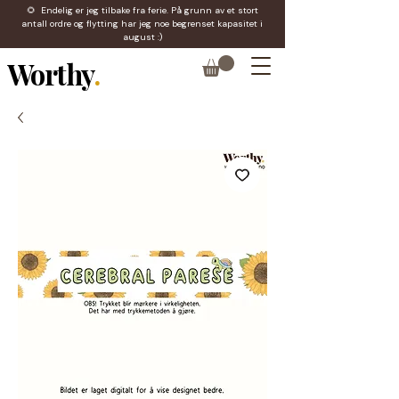
🌻 Endelig er jeg tilbake fra ferie. På grunn av et stort
antall ordre og flytting har jeg noe begrenset kapasitet i
august :)
Worthy
.