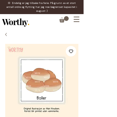
🌻 Endelig er jeg tilbake fra ferie. På grunn av et stort
antall ordre og flytting har jeg noe begrenset kapasitet i
august :)
Worthy
.