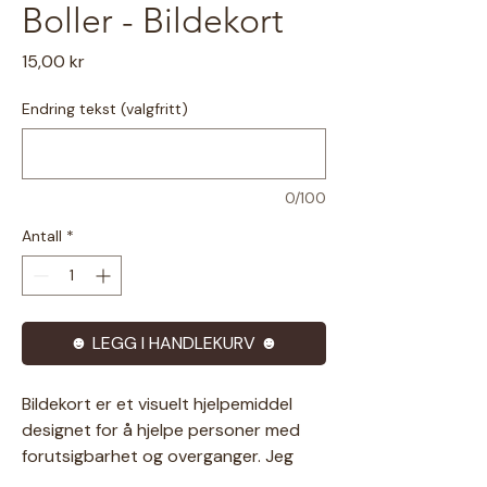
Boller - Bildekort
Pris
15,00 kr
Endring tekst (valgfritt)
0/100
Antall
*
☻ LEGG I HANDLEKURV ☻
Bildekort er et visuelt hjelpemiddel
designet for å hjelpe personer med
forutsigbarhet og overganger. Jeg
prøver å tegne så inkluderende som