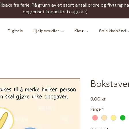
tilbake fra ferie. På grunn av et stort antall ordre og flytting h
begrenset kapasitet i august :)
Digitale
Hjelpemidler ⌄
Klær ⌄
Solsikkebånd 
Bokstaver
Pris
9,00 kr
Farge
*