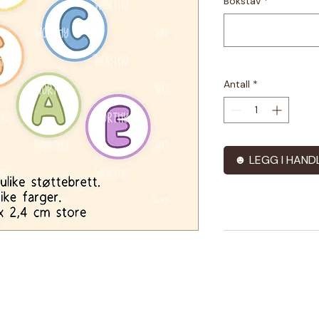
Bokstav
*
Antall
*
☻ LEGG I HAND