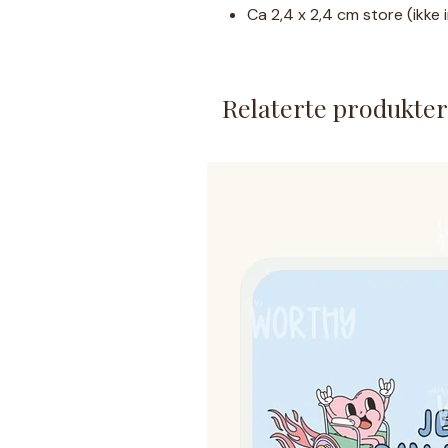
Ca 2,4 x 2,4 cm store (ikke 
Kommer i 7 ulike farger
Borrelås bakpå (13mm myk 
Relaterte produkter