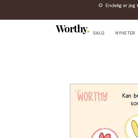
🌻 Endelig er jeg 
OBS!
Worthy
.
SALG
NYHETER