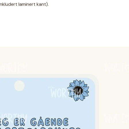
inkludert laminert kant).
side)