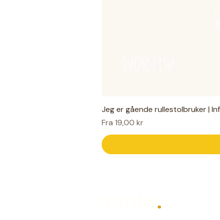
Jeg er gående rullestolbruker | I
Salgspris
Fra
19,00 kr
Worthy
.