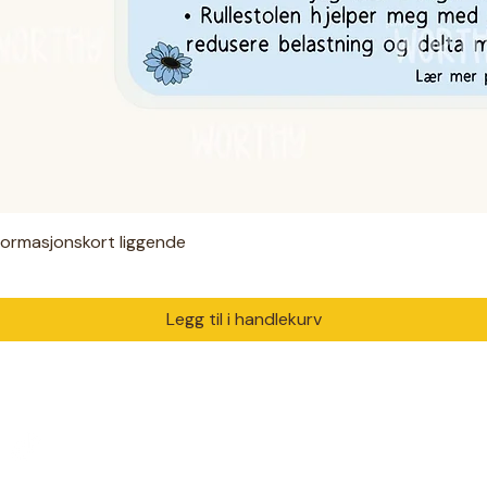
nformasjonskort liggende
Hurtigvisning
Legg til i handlekurv
PRODUKTER
DIAGNO
Digitale filer
ADHD