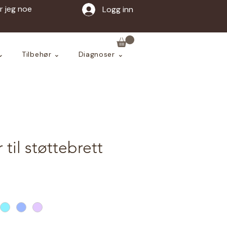
ar jeg noe
Logg inn
⌄
Tilbehør ⌄
Diagnoser ⌄
 til støttebrett