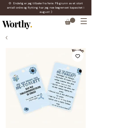
🌻 Endelig er jeg tilbake fra ferie. På grunn av et stort
antall ordre og flytting har jeg noe begrenset kapasitet i
august :)
Worthy
.