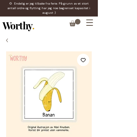
🌻 Endelig er jeg tilbake fra ferie. På grunn av et stort
antall ordre og flytting har jeg noe begrenset kapasitet i
august :)
Worthy
.