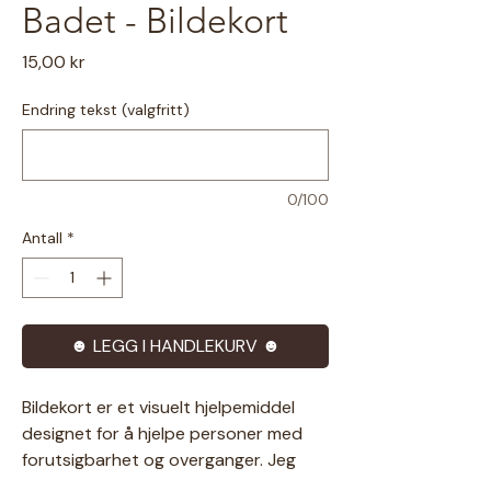
Badet - Bildekort
Pris
15,00 kr
Endring tekst (valgfritt)
0/100
Antall
*
☻ LEGG I HANDLEKURV ☻
Bildekort er et visuelt hjelpemiddel
designet for å hjelpe personer med
forutsigbarhet og overganger. Jeg
prøver å tegne så inkluderende som