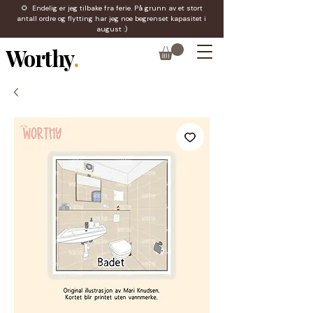
🌻 Endelig er jeg tilbake fra ferie. På grunn av et stort
antall ordre og flytting har jeg noe begrenset kapasitet i
august :)
Worthy
.