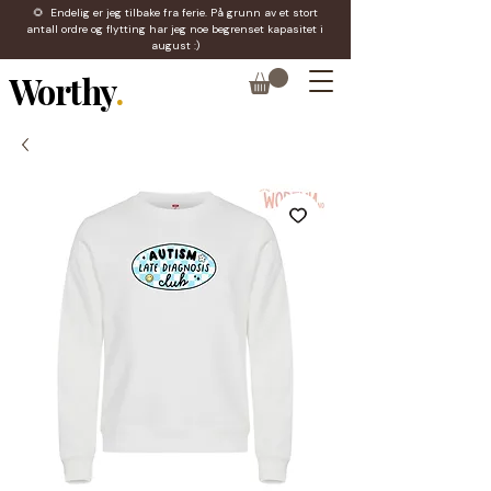
🌻 Endelig er jeg tilbake fra ferie. På grunn av et stort
antall ordre og flytting har jeg noe begrenset kapasitet i
august :)
Worthy
.