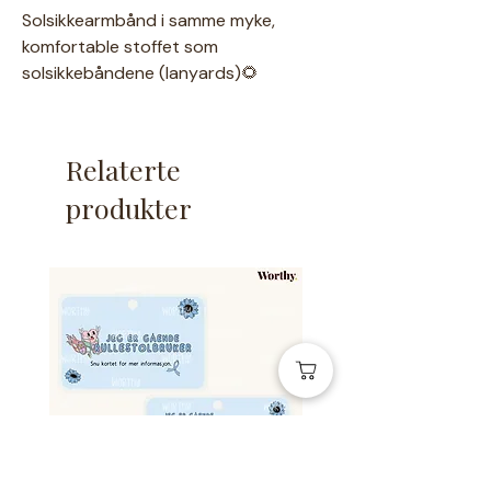
Solsikkearmbånd i samme myke,
komfortable stoffet som
solsikkebåndene (lanyards)🌻
Armbåndene er helt unike og fås ingen
andre steder🌻
En mer diskret måte å vise at man
Relaterte
trenger å bli vist hensyn til💖
produkter
Spesifikasjoner:
Onesize armbånd med
snorstopper
35 cm langt og 2 cm bredt
Trykket med teksten vernepleier.
Tosidig trykk - kan enkelt vendes
om.
(Baksiden har bare solsikker, om
man ikke føler for å vise teksten
❤️)