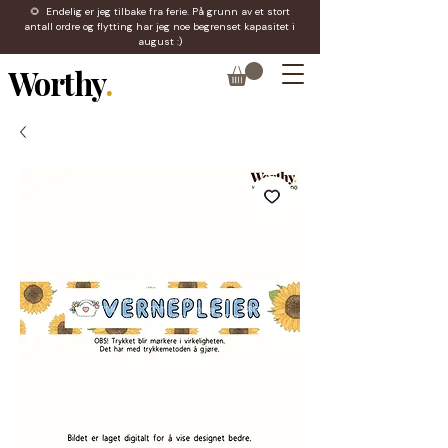
🌻 Endelig er jeg tilbake fra ferie. På grunn av et stort
antall ordre og flytting har jeg noe begrenset kapasitet i
august :)
Worthy
.