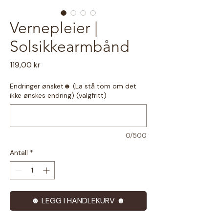
Vernepleier |
Solsikkearmbånd
Pris
119,00 kr
Endringer ønsket☻ (La stå tom om det
ikke ønskes endring) (valgfritt)
0/500
Antall
*
☻ LEGG I HANDLEKURV ☻