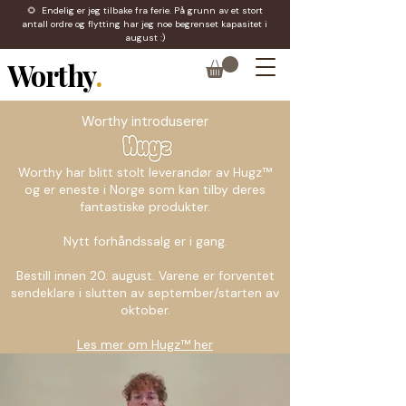
🌻 Endelig er jeg tilbake fra ferie. På grunn av et stort
antall ordre og flytting har jeg noe begrenset kapasitet i
august :)
Worthy
.
Worthy introduserer
Worthy har blitt stolt leverandør av Hugz™
og er eneste i Norge som kan tilby deres
fantastiske produkter.
Nytt forhåndssalg er i gang.
Bestill innen 20. august. Varene er forventet
sendeklare i slutten av september/starten av
oktober.
Les mer om Hugz™ her