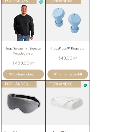
FORHÅNDSSALG
FORHÅNDSSALG
Hugz Sweatshirt Signatur
HugzPlugs™ Regulate
Tyngdegenser
Pris
549,00 kr
Pris
1 499,00 kr
🤎 Forhåndsbestill
🤎 Forhåndsbestill
FORHÅNDSSALG
FORHÅNDSSALG
Hugz™ Tyngde sovemaske
Hugz™ Tyngdedyne