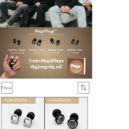
3 nye HugzPlugs
tilgjengelig nå!
Filtrer
FORHÅNDSSALG
FORHÅNDSSALG