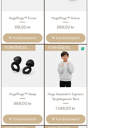
HugzPlugs™ Focus
HugzPlugs™ Active
Pris
Pris
319,00 kr
399,00 kr
🤎 Forhåndsbestill
🤎 Forhåndsbestill
FORHÅNDSSALG
FORHÅNDSSALG
HugzPlugs™ Sleep
Hugz Sweatshirt Signatur
Tyngdegenser Barn
Pris
469,00 kr
Pris
1 349,00 kr
🤎 Forhåndsbestill
🤎 Forhåndsbestill